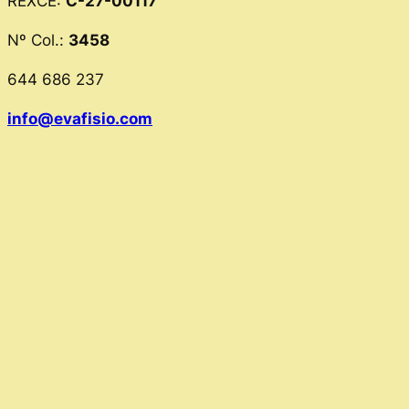
REXCE:
C-27-00117
Nº Col.:
3458
644 686 237
info@evafisio.com